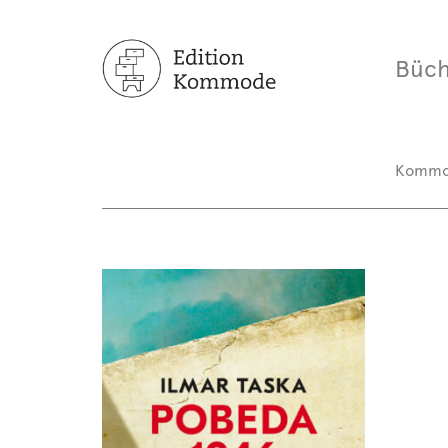
Büch
Komm