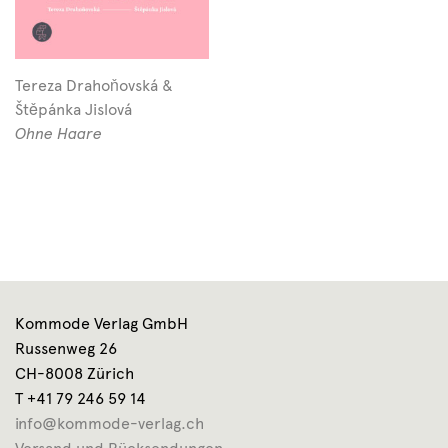
Tereza Drahoňovská &
Štěpánka Jislová
Ohne Haare
Kommode Verlag GmbH
Russenweg 26
CH-8008 Zürich
T +41 79 246 59 14
info@kommode-verlag.ch