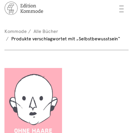
—
—
—
cher
n / Registrieren
Kommode
Alle Bücher
nkorb (0)
Produkte verschlagwortet mit „Selbstbewusstsein“
tor*innen
EN
rschau
ents
mmode