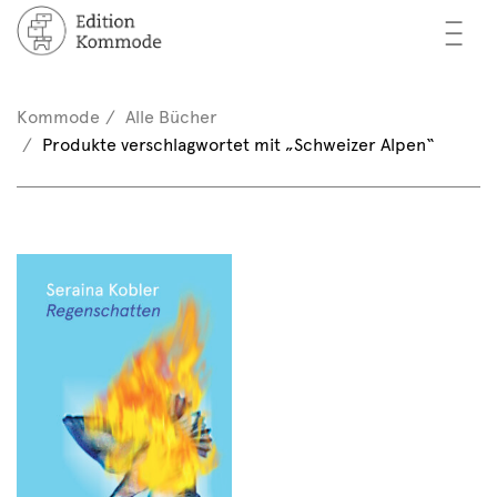
—
—
—
cher
n / Registrieren
Kommode
Alle Bücher
nkorb (0)
Produkte verschlagwortet mit „Schweizer Alpen“
tor*innen
EN
rschau
ents
mmode