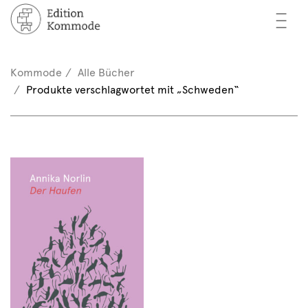
—
—
—
cher
n / Registrieren
Kommode
Alle Bücher
nkorb (0)
Produkte verschlagwortet mit „Schweden“
tor*innen
EN
rschau
ents
mmode