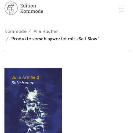
—
—
—
cher
n / Registrieren
Kommode
Alle Bücher
nkorb (0)
Produkte verschlagwortet mit „Salt Slow“
tor*innen
EN
rschau
ents
mmode