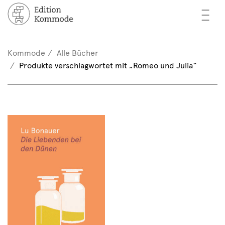
—
—
—
cher
n / Registrieren
Kommode
Alle Bücher
nkorb (0)
Produkte verschlagwortet mit „Romeo und Julia“
tor*innen
EN
rschau
ents
mmode