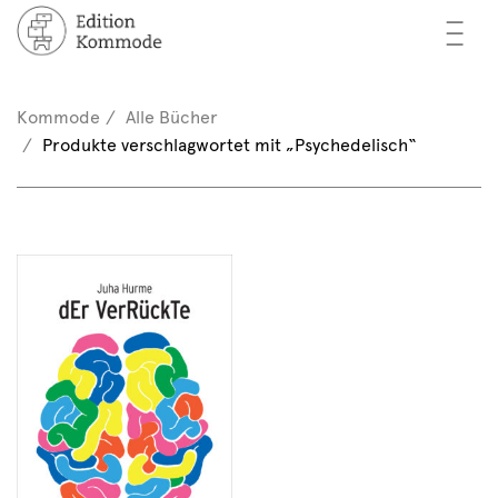
—
—
—
cher
n / Registrieren
Kommode
Alle Bücher
nkorb (0)
Produkte verschlagwortet mit „Psychedelisch“
tor*innen
EN
rschau
ents
mmode