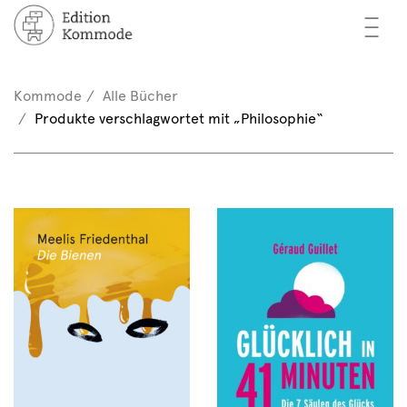
—
—
—
cher
n / Registrieren
Kommode
Alle Bücher
nkorb (0)
Produkte verschlagwortet mit „Philosophie“
tor*innen
EN
rschau
ents
mmode