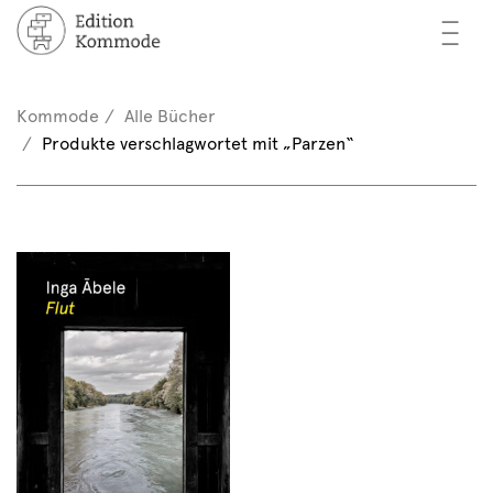
—
—
—
cher
n / Registrieren
Kommode
Alle Bücher
nkorb (0)
Produkte verschlagwortet mit „Parzen“
tor*innen
EN
rschau
ents
mmode