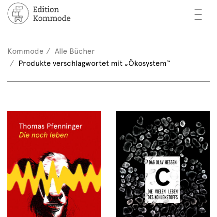
—
—
—
cher
n / Registrieren
Kommode
Alle Bücher
nkorb (0)
Produkte verschlagwortet mit „Ökosystem“
tor*innen
EN
rschau
ents
mmode