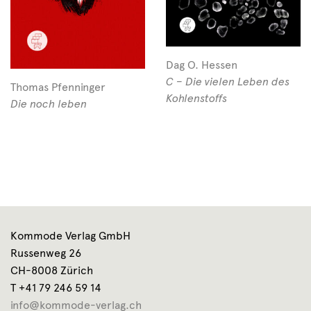
Dag O. Hessen
C – Die vielen Leben des
Thomas Pfenninger
Kohlenstoffs
Die noch leben
Kommode Verlag GmbH
Russenweg 26
CH-8008 Zürich
T +41 79 246 59 14
info@kommode-verlag.ch