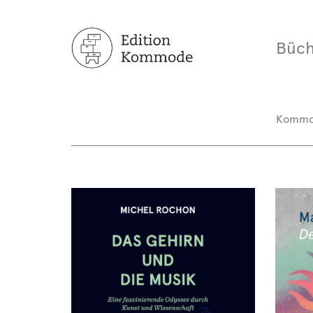
Büch
Komm