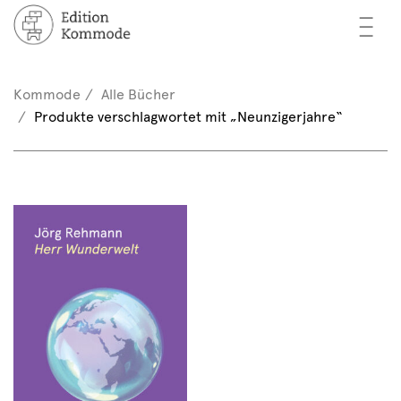
—
—
—
cher
n / Registrieren
Kommode
Alle Bücher
nkorb (0)
Produkte verschlagwortet mit „Neunzigerjahre“
tor*innen
EN
rschau
ents
mmode