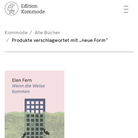
—
—
—
cher
n / Registrieren
Kommode
Alle Bücher
nkorb (0)
Produkte verschlagwortet mit „neue Form“
tor*innen
EN
rschau
ents
mmode