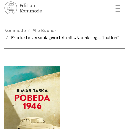
—
—
—
cher
n / Registrieren
Kommode
Alle Bücher
nkorb (0)
Produkte verschlagwortet mit „Nachkriegssituation“
tor*innen
EN
rschau
ents
mmode