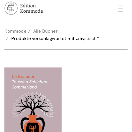
—
—
—
cher
n / Registrieren
Kommode
Alle Bücher
nkorb (0)
Produkte verschlagwortet mit „mystisch“
tor*innen
EN
rschau
ents
mmode