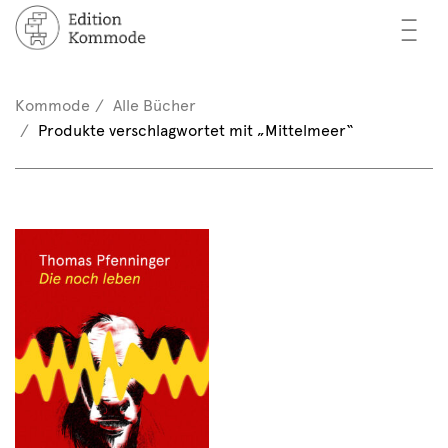
—
—
—
cher
n / Registrieren
Kommode
Alle Bücher
nkorb (0)
Produkte verschlagwortet mit „Mittelmeer“
tor*innen
EN
rschau
ents
mmode