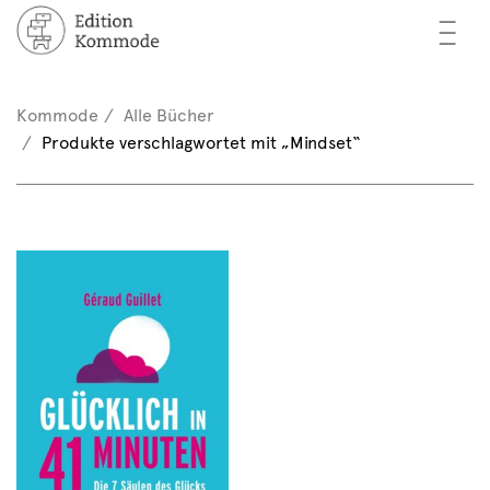
—
—
—
cher
n / Registrieren
Kommode
Alle Bücher
nkorb (0)
Produkte verschlagwortet mit „Mindset“
tor*innen
EN
rschau
ents
mmode