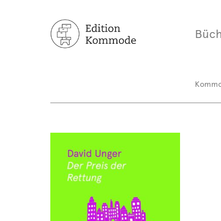
Büch
Komm