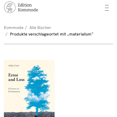
—
—
—
cher
n / Registrieren
Kommode
Alle Bücher
nkorb (0)
Produkte verschlagwortet mit „materialism“
tor*innen
EN
rschau
ents
mmode