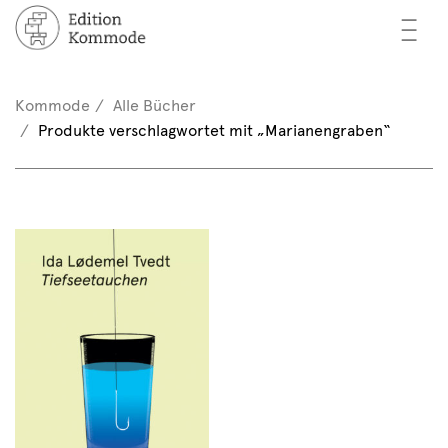
—
—
—
cher
n / Registrieren
Kommode
Alle Bücher
nkorb (0)
Produkte verschlagwortet mit „Marianengraben“
tor*innen
EN
rschau
ents
mmode