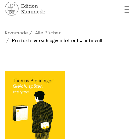
—
—
—
cher
n / Registrieren
Kommode
Alle Bücher
nkorb (0)
Produkte verschlagwortet mit „Liebevoll“
tor*innen
EN
rschau
ents
mmode