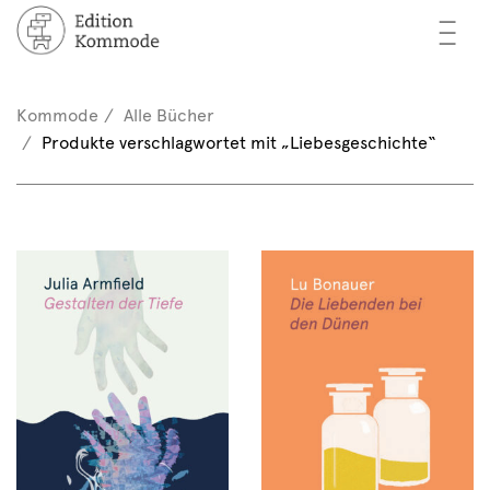
—
—
—
cher
n / Registrieren
Kommode
Alle Bücher
nkorb (0)
Produkte verschlagwortet mit „Liebesgeschichte“
tor*innen
EN
rschau
ents
mmode