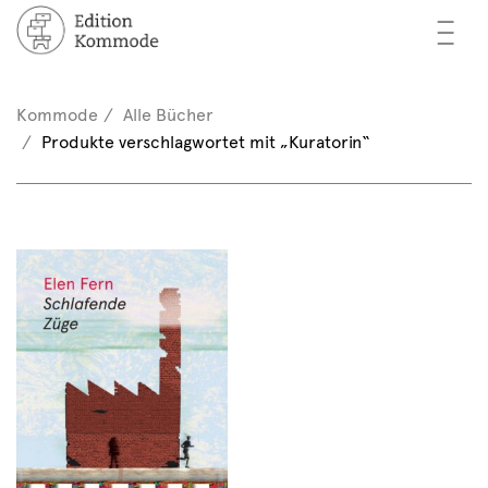
—
—
—
cher
n / Registrieren
Kommode
Alle Bücher
nkorb (0)
Produkte verschlagwortet mit „Kuratorin“
tor*innen
EN
rschau
ents
mmode