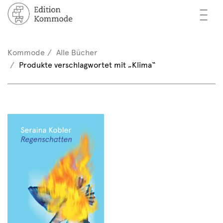
—
—
—
cher
n / Registrieren
Kommode
Alle Bücher
nkorb (0)
Produkte verschlagwortet mit „Klima“
tor*innen
EN
rschau
ents
mmode