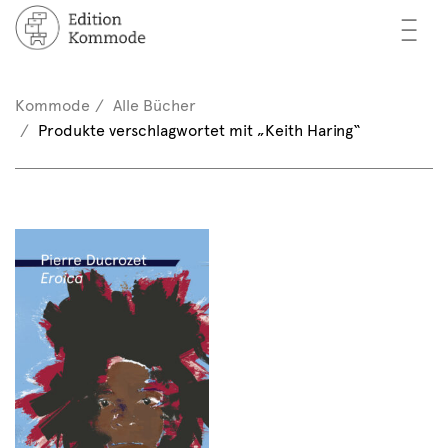
—
—
—
cher
n / Registrieren
Kommode
Alle Bücher
nkorb (0)
Produkte verschlagwortet mit „Keith Haring“
tor*innen
EN
rschau
ents
mmode