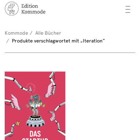
—
—
—
cher
n / Registrieren
Kommode
Alle Bücher
nkorb (0)
Produkte verschlagwortet mit „Iteration“
tor*innen
EN
rschau
ents
mmode