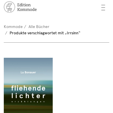
—
—
—
cher
n / Registrieren
Kommode
Alle Bücher
nkorb (0)
Produkte verschlagwortet mit „Irrsinn“
tor*innen
EN
rschau
ents
mmode