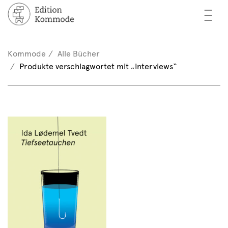
—
—
—
cher
n / Registrieren
Kommode
Alle Bücher
nkorb (0)
Produkte verschlagwortet mit „Interviews“
tor*innen
EN
rschau
ents
mmode