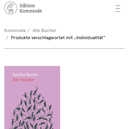
—
—
—
cher
n / Registrieren
Kommode
Alle Bücher
nkorb (0)
Produkte verschlagwortet mit „Individualität“
tor*innen
EN
rschau
ents
mmode