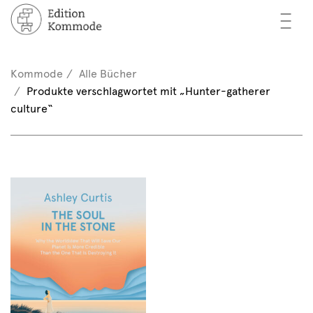
—
—
—
cher
n / Registrieren
Kommode
Alle Bücher
nkorb (0)
Produkte verschlagwortet mit „Hunter-gatherer
tor*innen
EN
culture“
rschau
ents
mmode