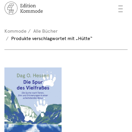
—
—
—
cher
n / Registrieren
Kommode
Alle Bücher
nkorb (0)
Produkte verschlagwortet mit „Hütte“
tor*innen
EN
rschau
ents
mmode