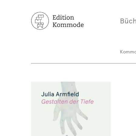
Büch
Komm