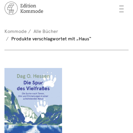
—
—
—
cher
n / Registrieren
Kommode
Alle Bücher
nkorb (0)
Produkte verschlagwortet mit „Haus“
tor*innen
EN
rschau
ents
mmode