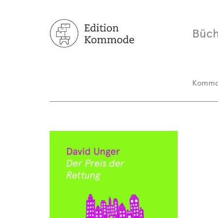
Büch
Komm