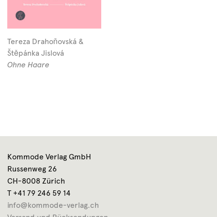
Tereza Drahoňovská &
Štěpánka Jislová
Ohne Haare
Kommode Verlag GmbH
Russenweg 26
CH-8008 Zürich
T +41 79 246 59 14
info@kommode-verlag.ch