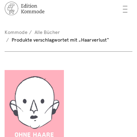
—
—
—
cher
n / Registrieren
Kommode
Alle Bücher
nkorb (0)
Produkte verschlagwortet mit „Haarverlust“
tor*innen
EN
rschau
ents
mmode