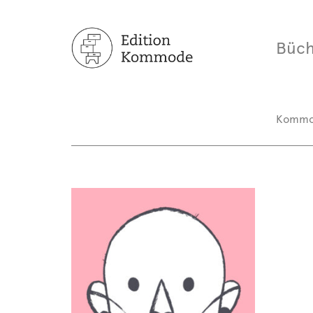
Büch
Komm