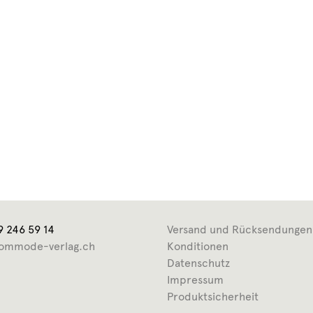
9 246 59 14
Versand und Rücksendungen
ommode-verlag.ch
Konditionen
Datenschutz
Impressum
Produktsicherheit