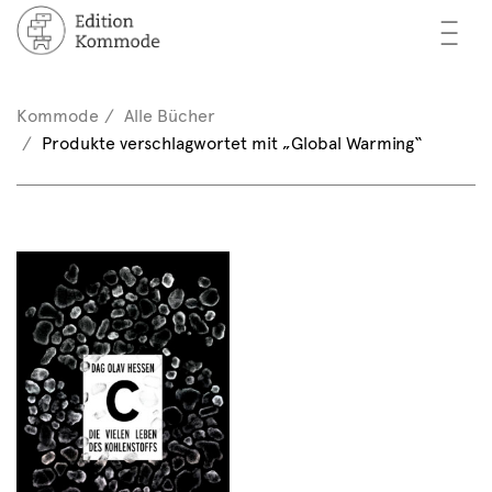
—
—
—
cher
n / Registrieren
Kommode
Alle Bücher
nkorb (0)
Produkte verschlagwortet mit „Global Warming“
tor*innen
EN
rschau
ents
mmode