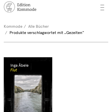
—
—
—
cher
n / Registrieren
Kommode
Alle Bücher
nkorb (0)
Produkte verschlagwortet mit „Gezeiten“
tor*innen
EN
rschau
ents
mmode