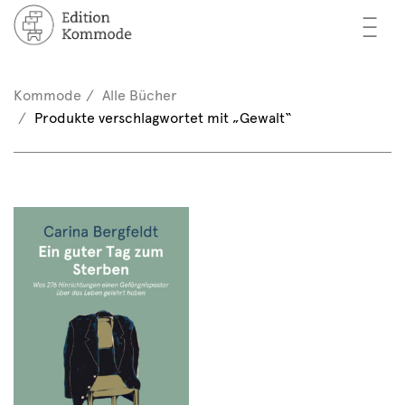
—
—
—
cher
n / Registrieren
Kommode
Alle Bücher
nkorb (0)
Produkte verschlagwortet mit „Gewalt“
tor*innen
EN
rschau
ents
mmode