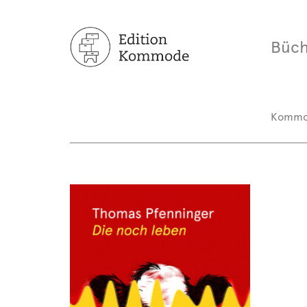
Büch
Komm