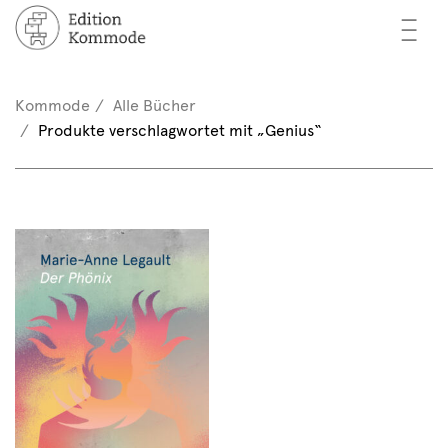
—
—
—
cher
n / Registrieren
Kommode
Alle Bücher
nkorb (0)
Produkte verschlagwortet mit „Genius“
tor*innen
EN
rschau
ents
mmode