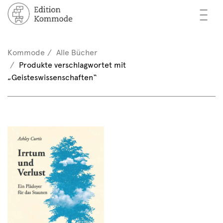
—
—
—
cher
n / Registrieren
Kommode
Alle Bücher
nkorb (0)
Produkte verschlagwortet mit
tor*innen
EN
„Geisteswissenschaften“
rschau
ents
mmode