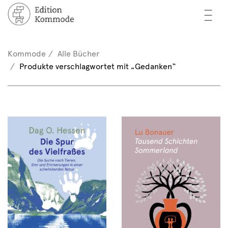
—
—
—
cher
n / Registrieren
Kommode
Alle Bücher
nkorb (0)
Produkte verschlagwortet mit „Gedanken“
tor*innen
EN
rschau
ents
mmode