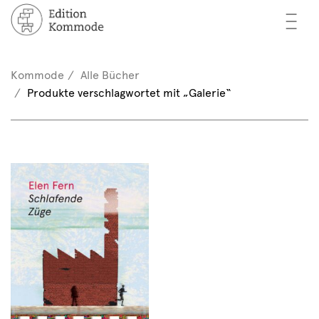
—
—
—
cher
n / Registrieren
Kommode
Alle Bücher
nkorb (0)
Produkte verschlagwortet mit „Galerie“
tor*innen
EN
rschau
ents
mmode