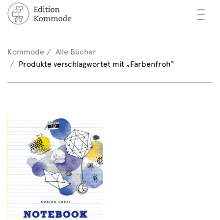
—
—
—
cher
n / Registrieren
Kommode
Alle Bücher
nkorb (0)
Produkte verschlagwortet mit „Farbenfroh“
tor*innen
EN
rschau
ents
mmode