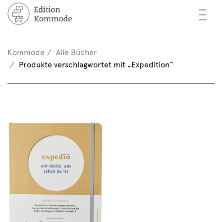
—
—
—
cher
n / Registrieren
Kommode
Alle Bücher
nkorb (0)
Produkte verschlagwortet mit „Expedition“
tor*innen
EN
rschau
ents
mmode