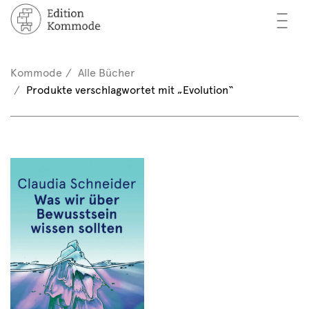
—
—
—
cher
n / Registrieren
Kommode
Alle Bücher
nkorb (0)
Produkte verschlagwortet mit „Evolution“
tor*innen
EN
rschau
ents
mmode