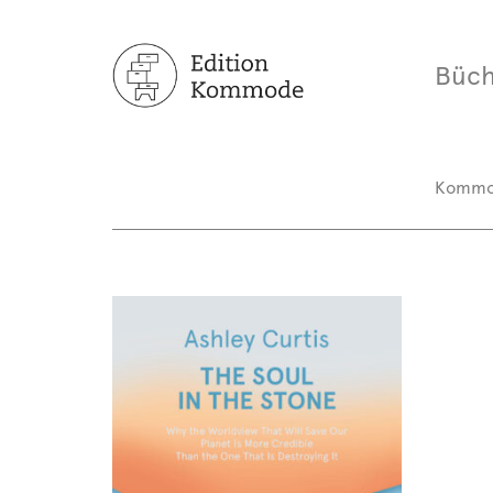
Büch
Komm