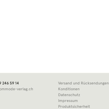
9 246 59 14
Versand und Rücksendungen
ommode-verlag.ch
Konditionen
Datenschutz
Impressum
Produktsicherheit