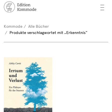
—
—
—
cher
n / Registrieren
Kommode
Alle Bücher
nkorb (0)
Produkte verschlagwortet mit „Erkenntnis“
tor*innen
EN
rschau
ents
mmode