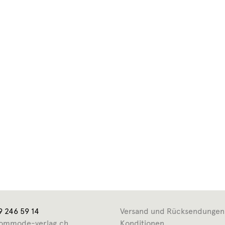
9 246 59 14
Versand und Rücksendungen
ommode-verlag.ch
Konditionen