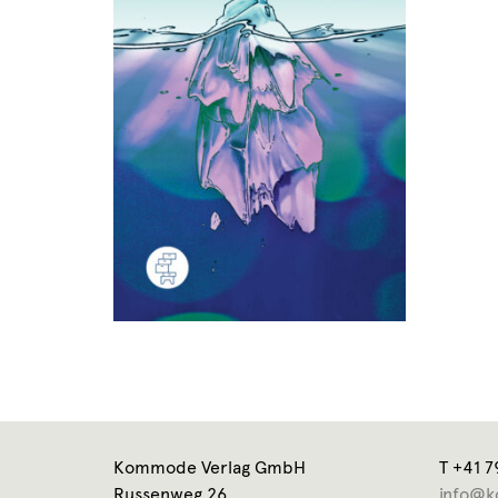
Kommode Verlag GmbH
T +41 7
Russenweg 26
info@k